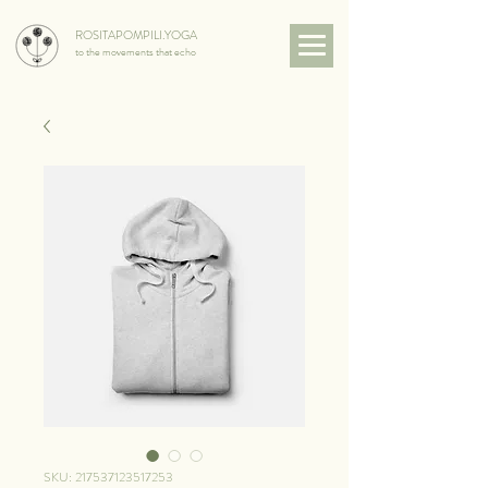
ROSITAPOMPILI.YOGA
to the movements that echo
SKU: 217537123517253