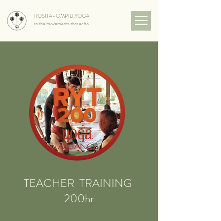
ROSITAPOMPILI.YOGA
to the movements that echo
TEACHER TRAINING
200hr