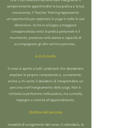
semplicemente approfondire la tua pratica e la tua
conoscenza, il Teacher Training rappresenta
un’opportunità per esplorare lo yoga in tutte le sue
dimensioni. Invita lo sviluppo a maggiore
consapevolezza verso la pratica personale e il
movimento, presenza nella stanza e capacità di
accompagnare gli altri nel loro percorso.
A chi è rivolto
Il corso è aperto a tutti i praticanti che desiderano
ampliare le proprie competenze e, ovviamente,
anche a chi sente il desiderio di intraprendere un
percorso nell’insegnamento dello yoga. Non è
richiesta la perfezione nella pratica, ma curiosità,
impegno e volontà all’apprendimento.
Struttura del percorso
modalità di svolgimento del corso, il calendario, le