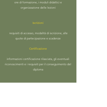
ore di formazione, i moduli didattici e
organizzazione delle lezioni
Iscrizioni
requisiti di accesso, modalità di iscrizione, alle
quote di partecipazione e scadenze
Certificazione
informazioni certificazione rilasciata, gli eventuali
riconoscimenti e i requisiti per il conseguimento del
diploma
Torna ai corsi