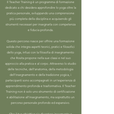
Il Teacher Training è un programma di formazione
dedicato a chi desidera approfondire lo yoga oltre la
pratica personale, sviluppando una comprensione
più completa della disciplina e acquisendo gli
strumenti necessari per insegnarla con competenza
e fiducia profonda.
Questo percorso nasce per offrire una formazione
solida che integra aspetti teorici, pratici e filosofici
dello yoga, infusi con la filosofia di insegnamento
che Rosita propone nella sue classi e nel suo
approccio alla pratica e al corpo. Attraverso lo studio
delle tecniche, dell’anatomia, della metodologia
dell’insegnamento e della tradizione yogica, i
partecipanti sono accompagnati in un’esperienza di
apprendimento profonda e trasformativa. Il Teacher
Training non è solo uno strumento di certificazione
e abilitazione all'insegnamento, ma soprattutto un
percorso personale profondo ed espansivo.
Che il tuo obiettivo sia diventare insegnante o