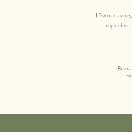
I Retreat avven
espandere i
I Retrea
eve