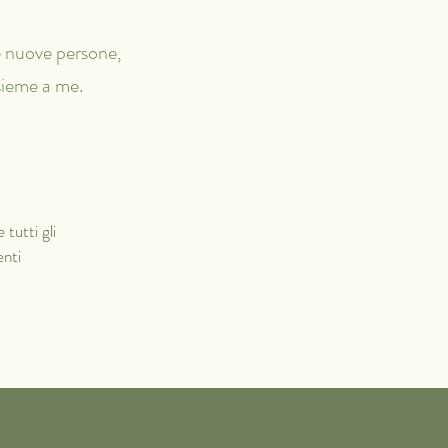
e nuove persone,
sieme a me.
tutti gli
enti