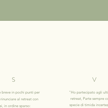
S
V
 breve in pochi punti per
"Ho partecipato agli ult
retreat, Parte sempre c
 rinunciare al retreat con
specie di timida incertez
si, in ordine sparso: